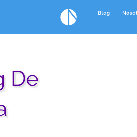
Blog
Noso
g De
a