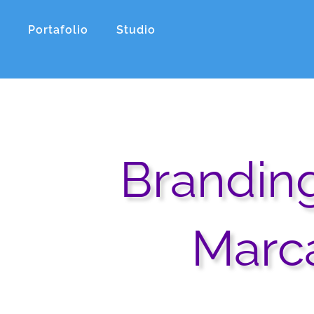
Ir
al
Portafolio
Studio
contenido
Brandin
Marc