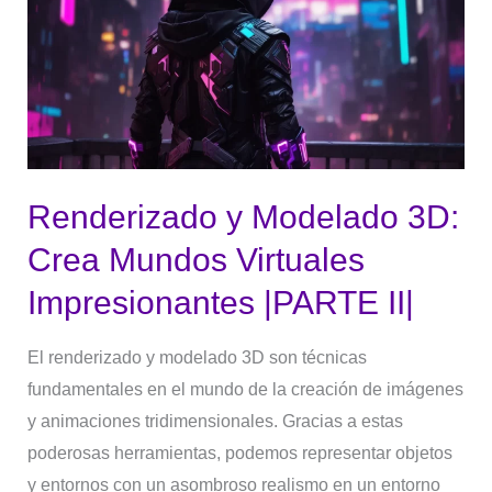
Modelado
3D:
Crea
Mundos
Virtuales
Impresionantes
|PARTE
Renderizado y Modelado 3D:
II|
Crea Mundos Virtuales
Impresionantes |PARTE II|
El renderizado y modelado 3D son técnicas
fundamentales en el mundo de la creación de imágenes
y animaciones tridimensionales. Gracias a estas
poderosas herramientas, podemos representar objetos
y entornos con un asombroso realismo en un entorno