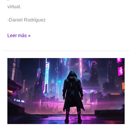
virtual.
-Daniel Rodríguez
Leer más »
Renderizado
y
Modelado
3D:
Crea
Mundos
Virtuales
Impresionantes
|PARTE