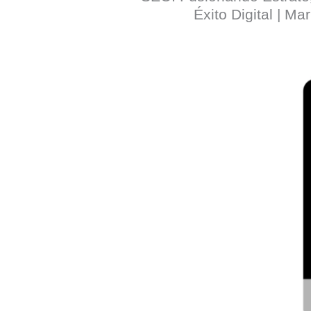
Éxito Digital | Mar
a
r