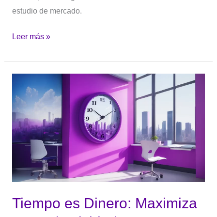
estudio de mercado.
Leer más »
Tiempo
es
Dinero:
Maximiza
tu
Productividad
como
Emprendedor
Tiempo es Dinero: Maximiza