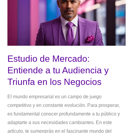
Mercado:
Entiende
a
tu
Audiencia
y
Triunfa
Estudio de Mercado:
en
Entiende a tu Audiencia y
los
Negocios
Triunfa en los Negocios
El mundo empresarial es un campo de juego
competitivo y en constante evolución. Para prosperar,
es fundamental conocer profundamente a tu público y
adaptarte a sus necesidades cambiantes. En este
artículo, te sumergirás en el fascinante mundo del