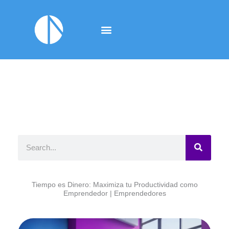
Ir
al
contenido
B
u
s
Tiempo es Dinero: Maximiza tu Productividad como
c
Emprendedor | Emprendedores
a
r