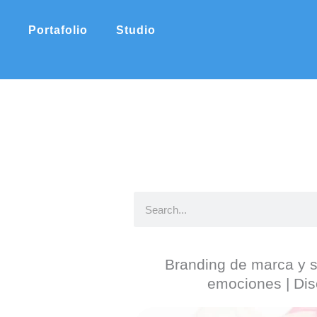
Ir
al
Portafolio
Studio
contenido
B
u
s
Branding de marca y s
c
emociones | Dis
a
r