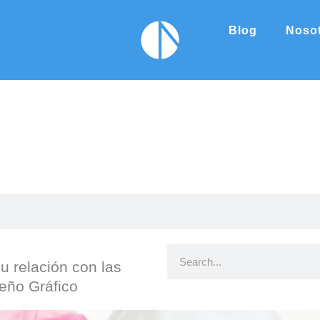
Blog
Noso
B
u relación con las
u
eño Gráfico
s
c