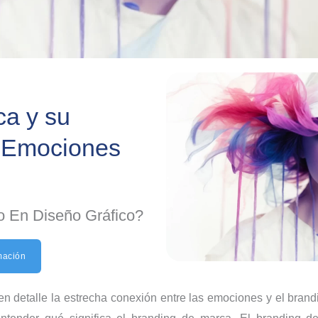
ca y su
s Emociones
o En Diseño Gráfico?
mación
en detalle la estrecha conexión entre las emociones y el bran