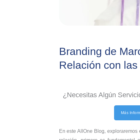
Branding de Mar
Relación con la
¿Necesitas Algún Servici
Más Infor
En este AllOne Blog, exploraremos 