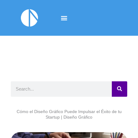
Ir
al
contenido
B
u
s
Cómo el Diseño Gráfico Puede Impulsar el Éxito de tu
c
Startup | Diseño Gráfico
a
r