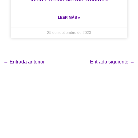
LEER MÁS »
25 de septiembre de 2023
←
Entrada anterior
Entrada siguiente
→
Deja un comentario
Tu dirección de correo electrónico no será
publicada.
Los campos obligatorios están
marcados con
*
Escribe